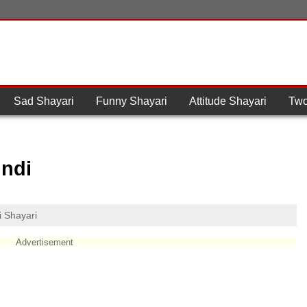
Sad Shayari
Funny Shayari
Attitude Shayari
Two
indi
i Shayari
Advertisement