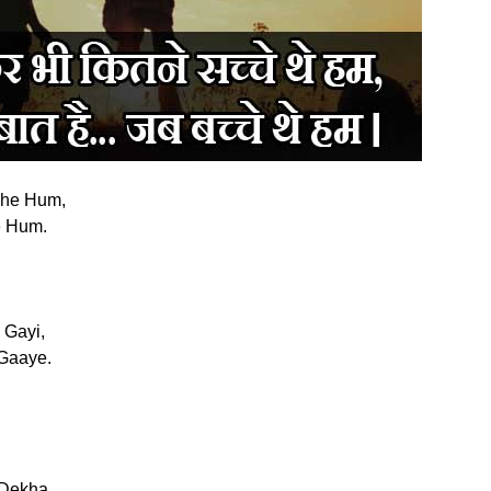
The Hum,
e Hum.
Gayi,
Gaaye.
Dekha.