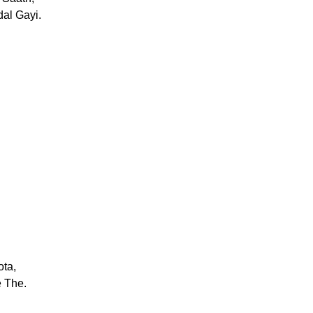
al Gayi.
ota,
 The.