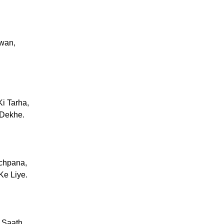
wan,
i Tarha,
 Dekhe.
chpana,
Ke Liye.
 Saath,