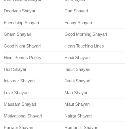
Dooriyan Shayari
Dua Shayari
Friendship Shayari
Funny Shayari
Gham Shayari
Good Morning Shayari
Good Night Shayari
Heart Touching Lines
Hindi Poems Poetry
Hindi Shayari
Hurt Shayari
Insult Shayari
Intezaar Shayari
Judai Shayari
Love Shayari
Maa Shayari
Mausam Shayari
Maut Shayari
Motivational Shayari
Nafrat Shayari
Punjabi Shayari
Romantic Shayari