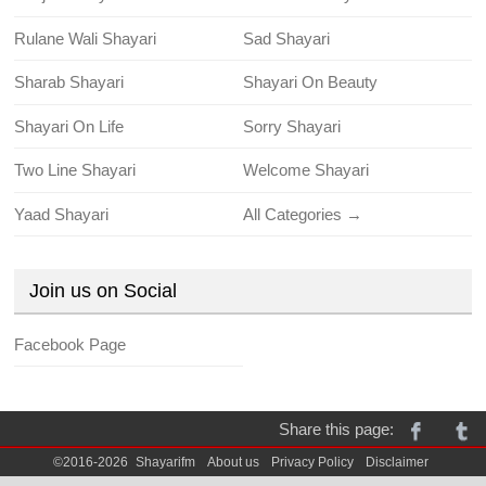
Rulane Wali Shayari
Sad Shayari
Sharab Shayari
Shayari On Beauty
Shayari On Life
Sorry Shayari
Two Line Shayari
Welcome Shayari
Yaad Shayari
All Categories →
Join us on Social
Facebook Page
Share this page:
©2016-2026
Shayarifm
About us
Privacy Policy
Disclaimer