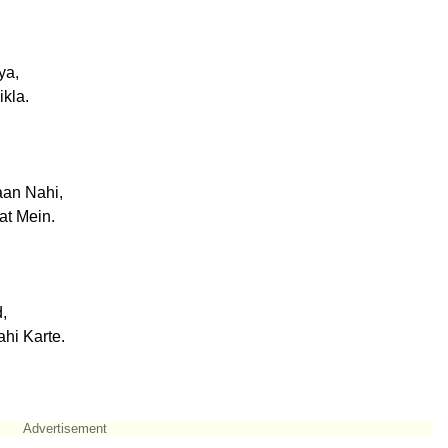
ya,
kla.
aan Nahi,
at Mein.
,
hi Karte.
Advertisement