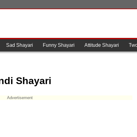
Sad Shayari
Funny Shayari
Attitude Shayari
Two
ndi Shayari
Advertisement