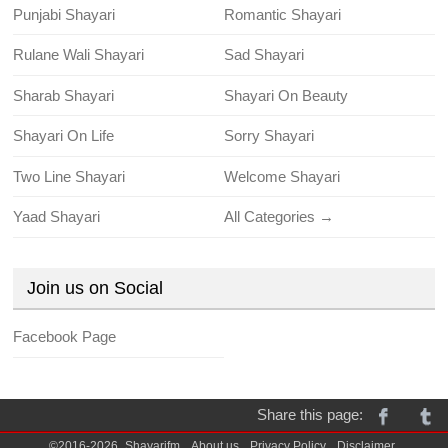
Punjabi Shayari
Romantic Shayari
Rulane Wali Shayari
Sad Shayari
Sharab Shayari
Shayari On Beauty
Shayari On Life
Sorry Shayari
Two Line Shayari
Welcome Shayari
Yaad Shayari
All Categories →
Join us on Social
Facebook Page
Share this page:
©2016-2026
Shayarifm
About us
Privacy Policy
Disclaimer