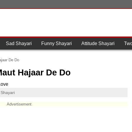
Sad Shayari
Funny Shayari
Attitude Shayari
Two
ajaar De Do
Maut Hajaar De Do
Love
 Shayari
Advertisement