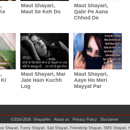
,
Maut Shayari,
Maut Shayari,
Ke
Maut Se Keh Do
Qabr Pe Aana
Chhod De
,
Maut Shayari, Mar
Maut Shayari,
 Ki
Jate Hain Kuchh
Aaye Ho Meri
Log
Mayyat Par
©2016-2026
Shayarifm
About us
Privacy Policy
Disclaimer
Love Shayari, Funny Shayari, Sad Shayari, Friendship Shayari, SMS Shayari, 