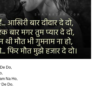
 De Do,
o,
aam Na Ho,
r De Do.