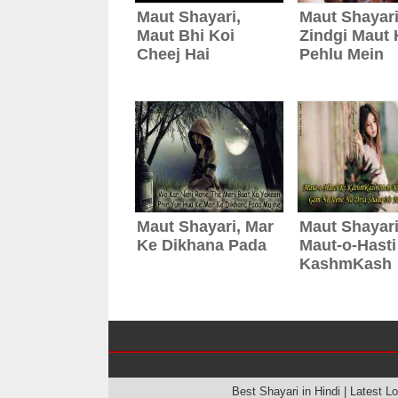
Maut Shayari,
Maut Shayari
Maut Bhi Koi
Zindgi Maut 
Cheej Hai
Pehlu Mein
Maut Shayari, Mar
Maut Shayari
Ke Dikhana Pada
Maut-o-Hasti
KashmKash
Best Shayari in Hindi | Latest 